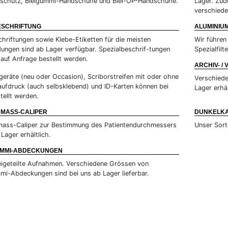
nschutz, Bleigummi-Handschuhe und Blei-OP-Handschuhe.
Lager. Zud
verschiede
ESCHRIFTUNG
ALUMINIUM
chriftungen sowie Klebe-Etiketten für die meisten
Wir führen 
ngen sind ab Lager verfügbar. Spezialbeschrif-tungen
Spezialfil
auf Anfrage bestellt werden.
ARCHIV- /
geräte (neu oder Occasion), Scriborstreifen mit oder ohne
Verschiede
taufdruck (auch selbsklebend) und ID-Karten können bei
Lager erhäl
tellt werden.
NMASS-CALIPER
DUNKELK
mass-Caliper zur Bestimmung des Patientendurchmessers
Unser Sort
 Lager erhältlich.
UMMI-ABDECKUNGEN
igeteilte Aufnahmen. Verschiedene Grössen von
mi-Abdeckungen sind bei uns ab Lager lieferbar.