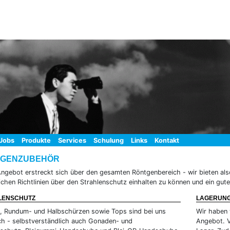
Jobs
Produkte
Services
Schulung
Links
Kontakt
TGENZUBEHÖR
ngebot erstreckt sich über den gesamten Röntgenbereich - wir bieten als
ichen Richtlinien über den Strahlenschutz einhalten zu können und ein gu
LENSCHUTZ
LAGERUNG
, Rundum- und Halbschürzen sowie Tops sind bei uns
Wir haben 
ich - selbstverständlich auch Gonaden- und
Angebot. V