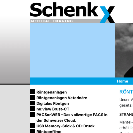
Home
RÖN
Röntgenanlagen
Röntgenanlagen Veterinäre
Unser A
Digitales Röntgen
gesetzl
nu:view Brust-CT
PACSonWEB – Das vollwertige PACS in
STRAH
der Schweizer Cloud.
Mantel-
USB Memory-Stick & CD-Druck
erhältl
Röntgenfilme