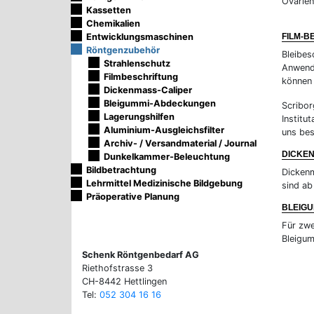
Ovarie
Kassetten
Chemikalien
Entwicklungsmaschinen
FILM-B
Röntgenzubehör
Bleibes
Strahlenschutz
Anwendu
Filmbeschriftung
können 
Dickenmass-Caliper
Bleigummi-Abdeckungen
Scribor
Lagerungshilfen
Institu
Aluminium-Ausgleichsfilter
uns bes
Archiv- / Versandmaterial / Journal
DICKE
Dunkelkammer-Beleuchtung
Bildbetrachtung
Dicken
Lehrmittel Medizinische Bildgebung
sind ab
Präoperative Planung
BLEIG
Für zwe
Bleigum
Schenk Röntgenbedarf AG
Riethofstrasse 3
CH-8442 Hettlingen
Tel:
052 304 16 16