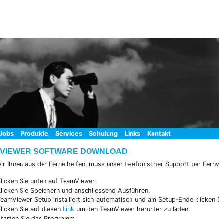
Jobs
Produkte
Services
Schulung
Links
Kontakt
VIEWER SOFTWARE DOWNLOAD
ir Ihnen aus der Ferne helfen, muss unser telefonischer Support per Fern
Klicken Sie unten auf TeamViewer.
Klicken Sie Speichern und anschliessend Ausführen.
TeamViewer Setup installiert sich automatisch und am Setup-Ende klicken Si
Klicken Sie auf diesen
Link
um den TeamViewer herunter zu laden.
Starten Sie das Programm.