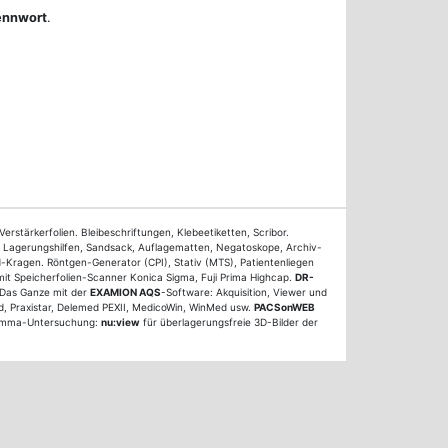
ennwort
.
tärkerfolien. Bleibeschriftungen, Klebeetiketten, Scribor.
, Lagerungshilfen, Sandsack, Auflagematten, Negatoskope, Archiv-
Kragen. Röntgen-Generator (CPI), Stativ (MTS), Patientenliegen
it Speicherfolien-Scanner Konica Sigma, Fuji Prima Highcap.
DR-
 Das Ganze mit der
EXAMION AQS
-Software: Akquisition, Viewer und
d, Praxistar, Delemed PEXII, MedicoWin, WinMed usw.
PACSonWEB
 Mamma-Untersuchung:
nu:view
für überlagerungsfreie 3D-Bilder der