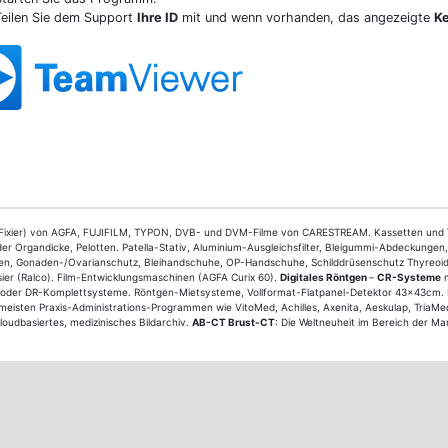
Teilen Sie dem Support
Ihre ID
mit und wenn vorhanden, das angezeigte
K
/Fixier) von AGFA, FUJIFILM, TYPON, DVB- und DVM-Filme von CARESTREAM. Kassetten und Vers
 Organdicke, Pelotten. Patella-Stativ, Aluminium-Ausgleichsfilter, Bleigummi-Abdeckungen
zen, Gonaden-/Ovarianschutz, Bleihandschuhe, OP-Handschuhe, Schilddrüsenschutz Thyreoid-
sier (Ralco). Film-Entwicklungsmaschinen (AGFA Curix 60).
Digitales Röntgen
–
CR-Systeme
m
 oder DR-Komplettsysteme. Röntgen-Mietsysteme, Vollformat-Flatpanel-Detektor 43x43cm.
eisten Praxis-Administrations-Programmen wie VitoMed, Achilles, Axenita, Aeskulap, TriaMe
oudbasiertes, medizinisches Bildarchiv.
AB-CT Brust-CT
: Die Weltneuheit im Bereich der