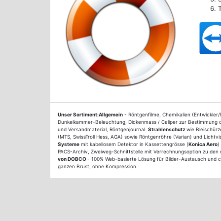
Unser Sortiment:
Allgemein
- Röntgenfilme, Chemikalien (Entwickler
Dunkelkammer-Beleuchtung, Dickenmass / Caliper zur Bestimmung der
und Versandmaterial, Röntgenjournal.
Strahlenschutz
wie Bleischür
(MTS, SwissTroll Hess, AGA) sowie Röntgenröhre (Varian) und Lichtvi
Systeme
mit kabellosem Detektor in Kassettengrösse (
Konica Aero
)
PACS-Archiv, Zweiweg-Schnittstelle mit Verrechnungsoption zu den m
von DOBCO
- 100% Web-basierte Lösung für Bilder-Austausch und cl
ganzen Brust, ohne Kompression.